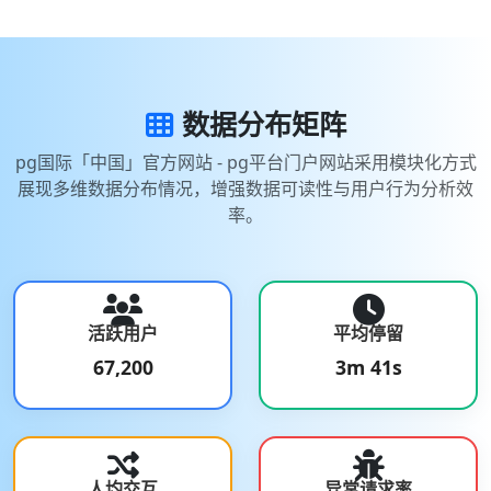
数据分布矩阵
pg国际「中国」官方网站 - pg平台门户网站采用模块化方式
展现多维数据分布情况，增强数据可读性与用户行为分析效
率。
活跃用户
平均停留
67,200
3m 41s
人均交互
异常请求率